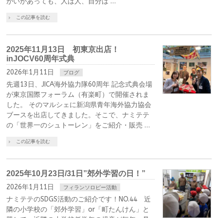
がいがあっても、人は人、自分は …
この記事を読む
2025年11月13日 初東京出店！
inJOCV60周年式典
2026年1月11日
ブログ
先週13日、JICA海外協力隊60周年 記念式典会場
が東京国際フォーラム（有楽町）で開催されま
した。 そのマルシェに新潟県青年海外協力協会
ブースを出店してきました。そこで、ナミテテ
の「世界一のシュトーレン」をご紹介・販売 …
この記事を読む
2025年10月23日/31日”郊外学習の日！”
2026年1月11日
フィランソロピー活動
ナミテテのSDGS活動のご紹介です！NO.44 近
隣の小学校の「郊外学習」or「町たんけん」と