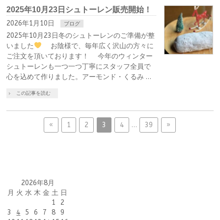
2025年10月23日シュトーレン販売開始！
2026年1月10日
ブログ
2025年10月23日冬のシュトーレンのご準備が整
いました
お陰様で、毎年広く沢山の方々に
ご注文を頂いております！ 今年のウィンター
シュトーレンも一つ一つ丁寧にスタッフ全員で
心を込めて作りました。アーモンド・くるみ …
この記事を読む
«
1
2
3
4
…
39
»
2026年8月
月
火
水
木
金
土
日
1
2
3
4
5
6
7
8
9