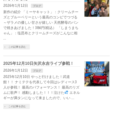
2026年1月12日
ブログ
新作の紹介 「ミーヤキャット」：クリームチー
ズとブルーベリーという最高のコンビでつづる
～ザラメの優しい甘さが嬉しい 天然酵母のパン
で焼きあげました！386円(税込） 「しまうまち
ゃん」：塩昆布とクリームチーズがこんなに相
…
この記事を読む
2025年12月10日矢沢永吉ライブ参戦！
2026年1月12日
ブログ
2025年12月10日 やっと行けました！武道
館！！ ナミテテを代表して今回はレディース3
人が参戦！ 最高のパフォーマンス！ 最高のリズ
ムに歌声！ 感動しました！！！泣けた
エネル
ギーが満タンになって来ましたので、いい …
この記事を読む