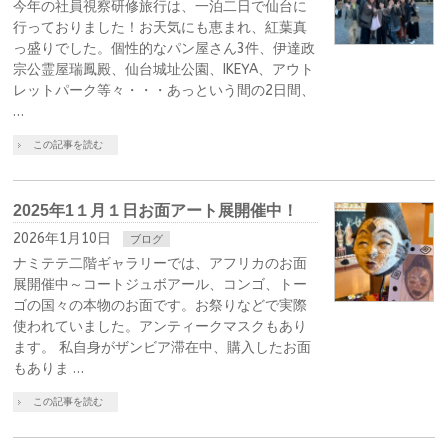
今年の社員視察研修旅行は、一泊二日で仙台に
行っておりました！お天気にも恵まれ、紅葉真
っ盛りでした。個性的なパン屋さん3件、伊達政
宗公霊屋瑞鳳殿、仙台城址公園、IKEYA、アウト
レットパーク等々・・・あっという間の2日間、
…
この記事を読む
2025年1１月１日お面アート展開催中！
2026年1月10日
ブログ
ナミテテ二階ギャラリーでは、アフリカのお面
展開催中～コートジュボアール、コンゴ、トー
ゴの国々の本物のお面です。お祭りなどで実際
使われていました。アンティークマスクもあり
ます。 私自身がザンビア滞在中、購入したお面
もありま …
この記事を読む