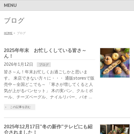
MENU
ブログ
HOME
»
ブログ
2025年年末 お忙しくしている皆さ～
ん！
2026年1月12日
ブログ
皆さ～ん！年末お忙しくお過ごしかと思いま
す。 来店できない方々に・・・ 通販storesで販
売中～全国どこでも～ 「寒さが増してくると人
気が上がるパンセット」 木の実パン、クルミボ
ール、チーズベーグル、ナイルリバー、バオ …
この記事を読む
2025年12月17日”冬の新作”テレビにも紹
介されました！