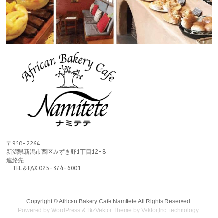
〒950-2264
新潟県新潟市西区みずき野1丁目12-8
連絡先
TEL＆FAX:025-374-6001
Copyright ©
African Bakery Cafe Namitete
All Rights Reserved.
Powered by
WordPress
&
BizVektor Theme
by
Vektor,Inc.
technology.