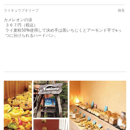
ライキュウブオリーブ
酋長
カメレオンの涙
３６７円（税込）
ライ麦粉50%使用して決め手は黒いちじくとアーモンド手で4っ
つに分けられるハードパン。