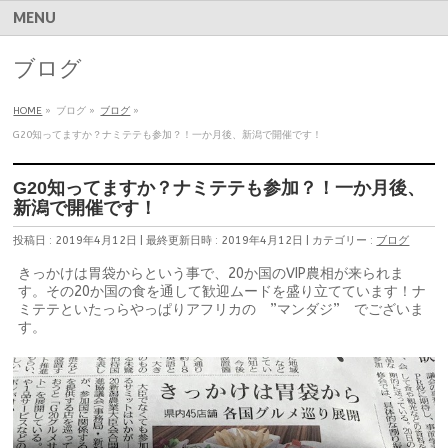
MENU
ブログ
HOME
»
ブログ
»
ブログ
»
G20知ってますか？ナミテテも参加？！一か月後、新潟で開催です！
G20知ってますか？ナミテテも参加？！一か月後、
新潟で開催です！
投稿日 : 2019年4月12日
最終更新日時 : 2019年4月12日
カテゴリー :
ブログ
きっかけは胃袋からという事で、20か国のVIP農相が来られま
す。その20か国の食を通して歓迎ムードを盛り立てています！ナ
ミテテといたっらやっぱりアフリカの ”マンダジ” でございま
す。