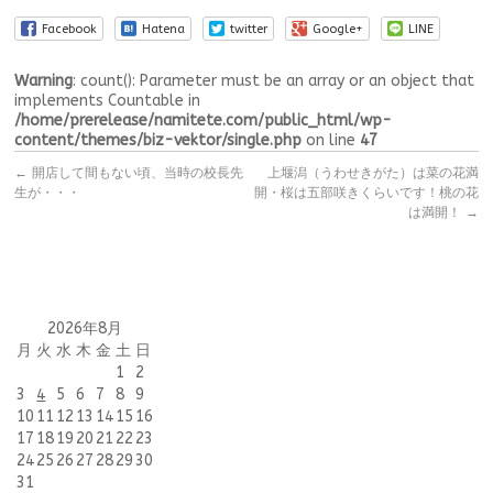
Facebook
Hatena
twitter
Google+
LINE
Warning
: count(): Parameter must be an array or an object that
implements Countable in
/home/prerelease/namitete.com/public_html/wp-
content/themes/biz-vektor/single.php
on line
47
←
開店して間もない頃、当時の校長先
上堰潟（うわせきがた）は菜の花満
生が・・・
開・桜は五部咲きくらいです！桃の花
は満開！
→
2026年8月
月
火
水
木
金
土
日
1
2
3
4
5
6
7
8
9
10
11
12
13
14
15
16
17
18
19
20
21
22
23
24
25
26
27
28
29
30
31