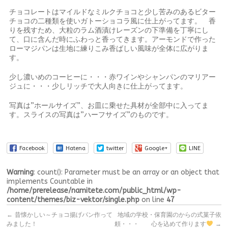
チョコレートはマイルドなミルクチョコと少し苦みのあるビター
チョコの二種類を使いガトーショコラ風に仕上がってます。 香
りを残すため、大粒のラム酒漬けレーズンの下準備を丁寧にし
て、口に含んだ時にふわっと香ってきます。アーモンドで作った
ローマジパンは生地に練りこみ香ばしい風味が全体に広がりま
す。
少し濃いめのコーヒーに・・・赤ワインやシャンパンのマリアー
ジュに・・・少しリッチで大人向きに仕上がってます。
写真は”ホールサイズ”、お皿に乗せた具材が全部中に入ってま
す。スライスの写真は”ハーフサイズ”のものです。
Facebook
Hatena
twitter
Google+
LINE
Warning
: count(): Parameter must be an array or an object that
implements Countable in
/home/prerelease/namitete.com/public_html/wp-
content/themes/biz-vektor/single.php
on line
47
←
昔懐かしい～チョコ揚げパン作って
地域の学校・保育園のからの式菓子依
みました！
頼・・・ 心を込めて作ります
→