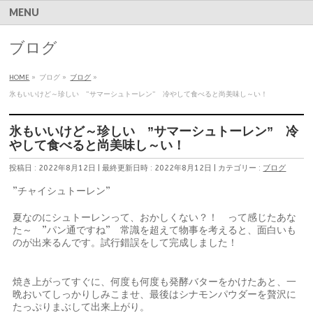
MENU
ブログ
HOME
»
ブログ
»
ブログ
»
氷もいいけど～珍しい ”サマーシュトーレン” 冷やして食べると尚美味し～い！
氷もいいけど～珍しい ”サマーシュトーレン” 冷
やして食べると尚美味し～い！
投稿日 : 2022年8月12日
最終更新日時 : 2022年8月12日
カテゴリー :
ブログ
”チャイシュトーレン”
夏なのにシュトーレンって、おかしくない？！ って感じたあな
た～ ”パン通ですね” 常識を超えて物事を考えると、面白いも
のが出来るんです。試行錯誤をして完成しました！
焼き上がってすぐに、何度も何度も発酵バターをかけたあと、一
晩おいてしっかりしみこませ、最後はシナモンパウダーを贅沢に
たっぷりまぶして出来上がり。