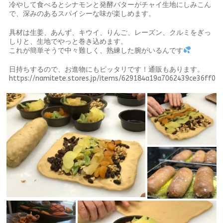
冷やして食べるとシナモンと発酵バターがチャイ生地にしみこん
で、深みのあるスパイシーな味が楽しめます。
具材は生姜、あんず、キウイ、りんご、レーズン、クルミをぎっ
しりと、生地でやっと巻き込めます。
これが簡単そうで中々難しく、熟練した腕がいるんです
日持ちするので、お進物にもピッタリです！通販もあります。
https://namitete.stores.jp/items/629184a19a7062439ce36ff0