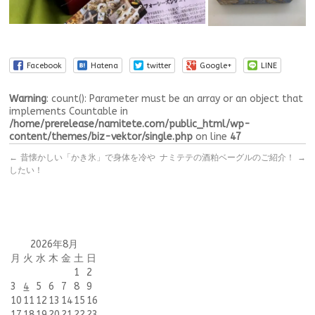
Facebook
Hatena
twitter
Google+
LINE
Warning
: count(): Parameter must be an array or an object that
implements Countable in
/home/prerelease/namitete.com/public_html/wp-
content/themes/biz-vektor/single.php
on line
47
←
昔懐かしい「かき氷」で身体を冷や
ナミテテの酒粕ベーグルのご紹介！
→
したい！
2026年8月
月
火
水
木
金
土
日
1
2
3
4
5
6
7
8
9
10
11
12
13
14
15
16
17
18
19
20
21
22
23