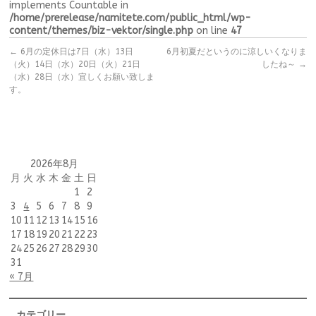
implements Countable in
/home/prerelease/namitete.com/public_html/wp-
content/themes/biz-vektor/single.php
on line
47
←
6月の定休日は7日（水）13日
6月初夏だというのに涼しいくなりま
（火）14日（水）20日（火）21日
したね～
→
（水）28日（水）宜しくお願い致しま
す。
2026年8月
月
火
水
木
金
土
日
1
2
3
4
5
6
7
8
9
10
11
12
13
14
15
16
17
18
19
20
21
22
23
24
25
26
27
28
29
30
31
« 7月
カテゴリー