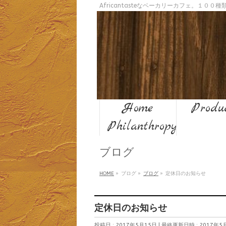
Africantasteなベーカリーカフェ。１０
Home
Produ
Philanthropy
ブログ
HOME
»
ブログ
»
ブログ
»
定休日のお知らせ
定休日のお知らせ
投稿日 : 2017年5月15日
最終更新日時 : 2017年5