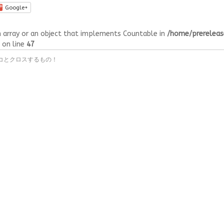
Google+
n array or an object that implements Countable in
/home/prerelea
on line
47
コとクロスするもの！