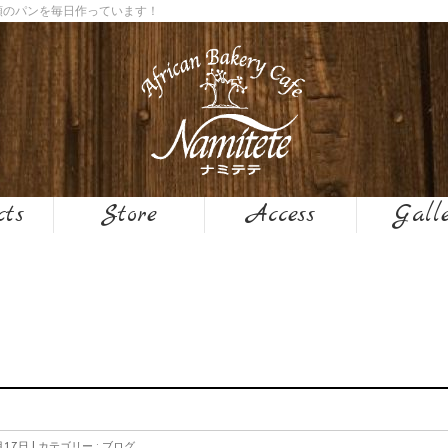
０種類のパンを毎日作っています！
cts
Store
Access
Gall
月17日
カテゴリー :
ブログ