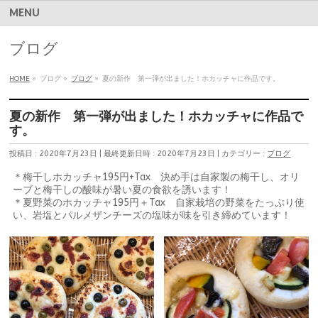
MENU
ブログ
HOME
»
ブログ
»
ブログ
»
夏の新作 第一弾が出ました！ホカッチャに作品です。
夏の新作 第一弾が出ました！ホカッチャに作品で
す。
投稿日 : 2020年7月23日
最終更新日時 : 2020年7月23日
カテゴリー :
ブログ
＊梅干しホカッチャ195円+Tax 決め手は自家製の梅干し、オリ
ーブと梅干しの酸味が暑い夏の食欲を誘います！
＊夏野菜のホカッチャ195円＋Tax 自家栽培の野菜をたっぷり使
い、岩塩とパルメザンチーズの塩味が味を引き締めています！