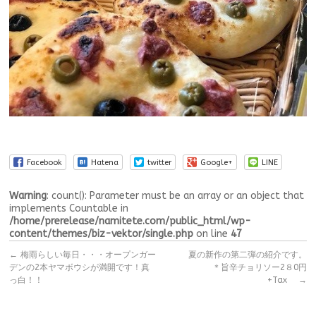
Facebook
Hatena
twitter
Google+
LINE
Warning
: count(): Parameter must be an array or an object that
implements Countable in
/home/prerelease/namitete.com/public_html/wp-
content/themes/biz-vektor/single.php
on line
47
←
梅雨らしい毎日・・・オープンガー
夏の新作の第二弾の紹介です。
デンの2本ヤマボウシが満開です！真
＊旨辛チョリソー2８0円
っ白！！
+Tax
→