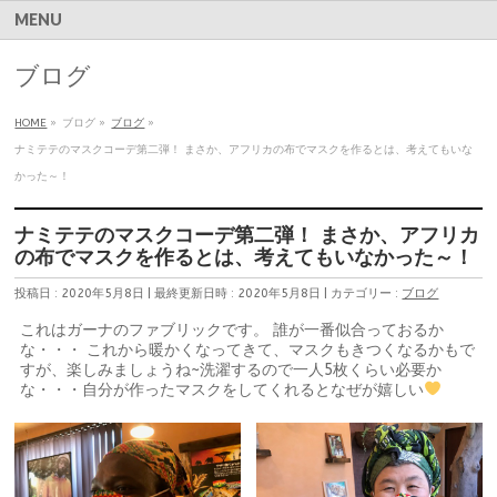
MENU
ブログ
HOME
»
ブログ
»
ブログ
»
ナミテテのマスクコーデ第二弾！ まさか、アフリカの布でマスクを作るとは、考えてもいな
かった～！
ナミテテのマスクコーデ第二弾！ まさか、アフリカ
の布でマスクを作るとは、考えてもいなかった～！
投稿日 : 2020年5月8日
最終更新日時 : 2020年5月8日
カテゴリー :
ブログ
これはガーナのファブリックです。 誰が一番似合っておるか
な・・・ これから暖かくなってきて、マスクもきつくなるかもで
すが、楽しみましょうね~洗濯するので一人5枚くらい必要か
な・・・自分が作ったマスクをしてくれるとなぜが嬉しい