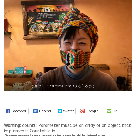
まさか、アフリカの布でマスクを作るとは・・・
Facebook
Hatena
twitter
Google+
LINE
Warning
: count(): Parameter must be an array or an object that
implements Countable in