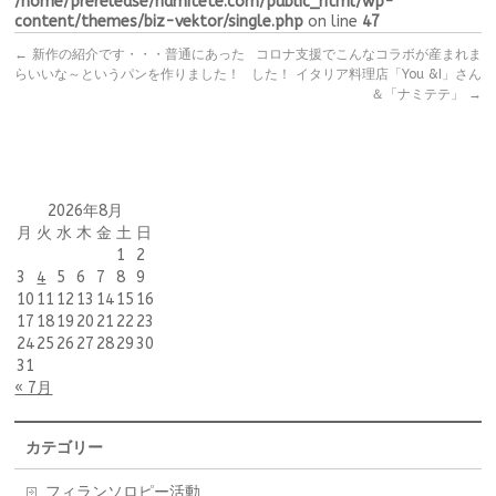
/home/prerelease/namitete.com/public_html/wp-
content/themes/biz-vektor/single.php
on line
47
←
新作の紹介です・・・普通にあった
コロナ支援でこんなコラボが産まれま
らいいな～というパンを作りました！
した！ イタリア料理店「You &I」さん
＆「ナミテテ」
→
2026年8月
月
火
水
木
金
土
日
1
2
3
4
5
6
7
8
9
10
11
12
13
14
15
16
17
18
19
20
21
22
23
24
25
26
27
28
29
30
31
« 7月
カテゴリー
フィランソロピー活動