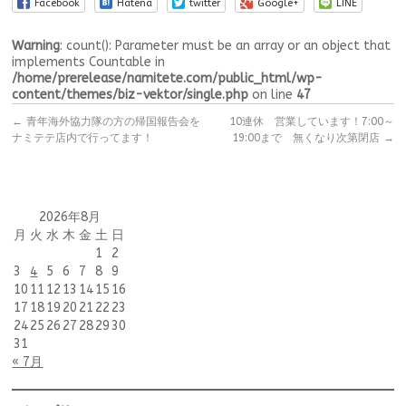
Facebook
Hatena
twitter
Google+
LINE
Warning
: count(): Parameter must be an array or an object that
implements Countable in
/home/prerelease/namitete.com/public_html/wp-
content/themes/biz-vektor/single.php
on line
47
←
青年海外協力隊の方の帰国報告会を
10連休 営業しています！7:00～
ナミテテ店内で行ってます！
19:00まで 無くなり次第閉店
→
2026年8月
月
火
水
木
金
土
日
1
2
3
4
5
6
7
8
9
10
11
12
13
14
15
16
17
18
19
20
21
22
23
24
25
26
27
28
29
30
31
« 7月