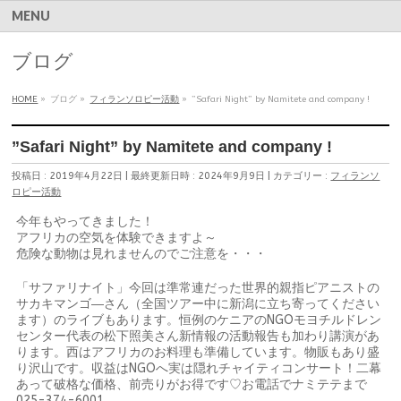
MENU
ブログ
HOME
»
ブログ
»
フィランソロピー活動
»
”Safari Night” by Namitete and company !
”Safari Night” by Namitete and company !
投稿日 : 2019年4月22日
最終更新日時 : 2024年9月9日
カテゴリー :
フィランソ
ロピー活動
今年もやってきました！
アフリカの空気を体験できますよ～
危険な動物は見れませんのでご注意を・・・
「サファリナイト」今回は準常連だった世界的親指ピアニストの
サカキマンゴ―さん（全国ツアー中に新潟に立ち寄ってください
ます）のライブもあります。恒例のケニアのNGOモヨチルドレン
センター代表の松下照美さん新情報の活動報告も加わり講演があ
ります。西はアフリカのお料理も準備しています。物販もあり盛
り沢山です。収益はNGOへ実は隠れチャイティコンサート！二幕
あって破格な価格、前売りがお得です♡お電話でナミテテまで
025-374-6001