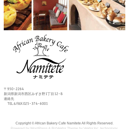
〒950-2264
新潟県新潟市西区みずき野1丁目12-8
連絡先
TEL＆FAX:025-374-6001
Copyright ©
African Bakery Cafe Namitete
All Rights Reserved.
Powered by
WordPress
&
BizVektor Theme
by
Vektor,Inc.
technology.