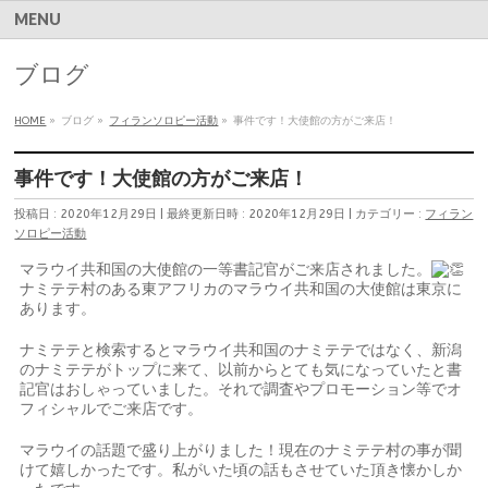
MENU
ブログ
HOME
»
ブログ
»
フィランソロピー活動
»
事件です！大使館の方がご来店！
事件です！大使館の方がご来店！
投稿日 : 2020年12月29日
最終更新日時 : 2020年12月29日
カテゴリー :
フィラン
ソロピー活動
マラウイ共和国の大使館の一等書記官がご来店されました。
ナミテテ村のある東アフリカのマラウイ共和国の大使館は東京に
あります。
ナミテテと検索するとマラウイ共和国のナミテテではなく、新潟
のナミテテがトップに来て、以前からとても気になっていたと書
記官はおしゃっていました。それで調査やプロモーション等でオ
フィシャルでご来店です。
マラウイの話題で盛り上がりました！現在のナミテテ村の事が聞
けて嬉しかったです。私がいた頃の話もさせていた頂き懐かしか