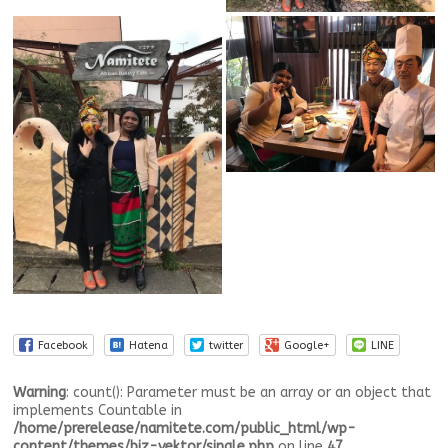
Facebook
Hatena
twitter
Google+
LINE
Warning
: count(): Parameter must be an array or an object that
implements Countable in
/home/prerelease/namitete.com/public_html/wp-
content/themes/biz-vektor/single.php
on line
47