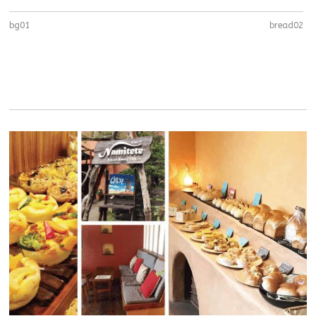
bg01
bread02