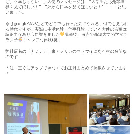
ど、不幸じゃない！」大使のメッセージは “大学生たち是非世
界を見てほしい！” “外から日本を見てほしいと！” ・・・と思
いました。
今はgoogleMAPなどでどこでも行った気になれる、何でも見られ
る時代ですが、実際に生活体験・仕事経験している大使の言葉は
説得力があり心に響きました
講演後、有志で新潟大学の学食で
ランチ
中々レアな体験(笑)。
弊社店名の「ナミテテ」東アフリカのマラウイにある村の名前な
のです！
＊注：直ぐにアップできなくてお正月まとめて掲載させています
＊