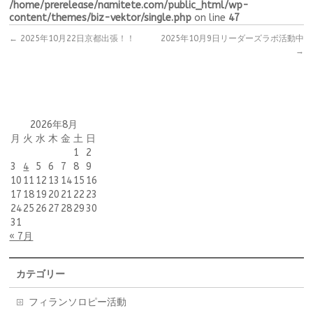
/home/prerelease/namitete.com/public_html/wp-
content/themes/biz-vektor/single.php
on line
47
←
2025年10月22日京都出張！！
2025年10月9日リーダーズラボ活動中
→
2026年8月
月
火
水
木
金
土
日
1
2
3
4
5
6
7
8
9
10
11
12
13
14
15
16
17
18
19
20
21
22
23
24
25
26
27
28
29
30
31
« 7月
カテゴリー
フィランソロピー活動