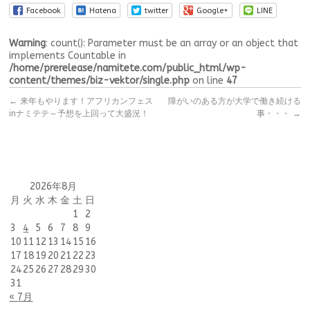
Facebook
Hatena
twitter
Google+
LINE
Warning
: count(): Parameter must be an array or an object that
implements Countable in
/home/prerelease/namitete.com/public_html/wp-
content/themes/biz-vektor/single.php
on line
47
←
来年もやります！アフリカンフェス
障がいのある方が大学で働き続ける
inナミテテ～予想を上回って大盛況！
事・・・
→
2026年8月
月
火
水
木
金
土
日
1
2
3
4
5
6
7
8
9
10
11
12
13
14
15
16
17
18
19
20
21
22
23
24
25
26
27
28
29
30
31
« 7月