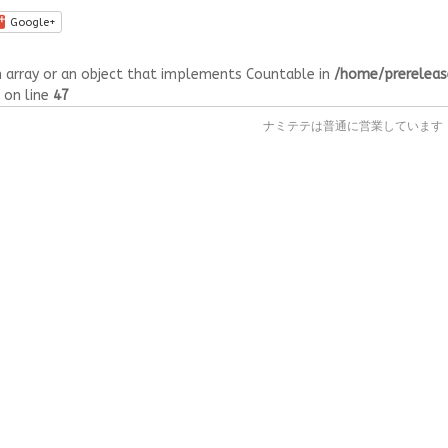
Google+
n array or an object that implements Countable in
/home/prerelea
on line
47
ナミテテは普通に営業しています