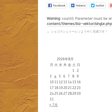
Facebook
Hatena
twitter
Warning
: count(): Parameter must be a
content/themes/biz-vektor/single.php
←
ショコラシュトーレンようやく完成です！
2026年8月
月
火
水
木
金
土
日
1
2
3
4
5
6
7
8
9
10
11
12
13
14
15
16
17
18
19
20
21
22
23
24
25
26
27
28
29
30
31
« 7月