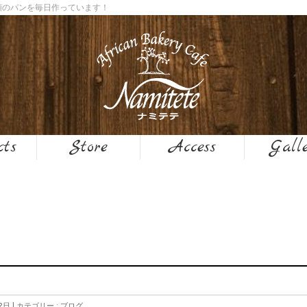
０種類のパンを毎日作っています！
cts
Store
Access
Gall
2日
カテゴリー :
ブログ