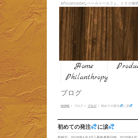
Africantasteなベーカリーカフェ。１０
Home
Produ
Philanthropy
ブログ
HOME
»
ブログ
»
ブログ
»
初めての発注
に涙
初めての発注
に涙
投稿日 : 2020年3月2日
最終更新日時 : 2020年3月