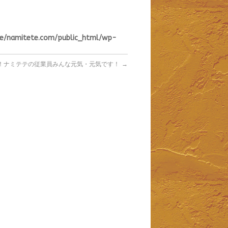
se/namitete.com/public_html/wp-
！ナミテテの従業員みんな元気・元気です！
→