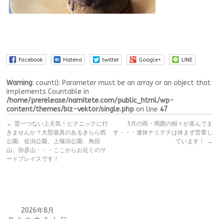
Facebook
Hatena
twitter
Google+
LINE
Warning
: count(): Parameter must be an array or an object that
implements Countable in
/home/prerelease/namitete.com/public_html/wp-
content/themes/biz-vektor/single.php
on line
47
←
雲一つない上天気！ピクニックに行
5月の雨・周囲の樹々が喜んでま
きませんか？大型遊具のあるきらら西
す・・・連休ナミテテは休まず営業し
公園、佐潟公園、上堰潟公園、角田
ています！
→
山、弥彦山・・・ここからお近くのサ
ードプレイスです！
2026年8月